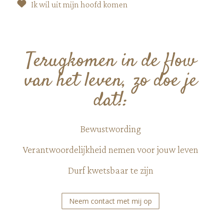
Ik wil uit mijn hoofd komen
Terugkomen in de flow
van het leven, zo doe je
dat!:
Bewustwording
Verantwoordelijkheid nemen voor jouw leven
Durf kwetsbaar te zijn
Neem contact met mij op