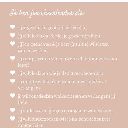
Ik ben jou cheerleader als:
Jij je gezien en gehoord wil voelen
Jij wilt leren dat je niet je gedachten bent
Jij jou gedachtes & je hart (intuïtie) wilt laten
samen werken
Jij compassie en vertrouwen wilt opbouwen voor
jezelf
Jij wilt loslaten wie je denkt te moeten zijn
Jij ruimte wilt maken voor nieuwe positieve
verlangens
jij wilt ontdekken welke doelen en verlangens jij
hebt
Jij oude overtuigingen en angsten wilt loslaten
Jij wilt onderzoeken wie je nu bent of denkt te
moeten zijn