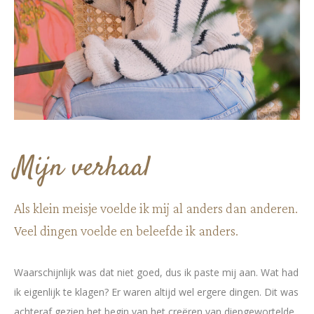
Mijn verhaal
Als klein meisje voelde ik mij al anders dan anderen.
Veel dingen voelde en beleefde ik anders.
Waarschijnlijk was dat niet goed, dus ik paste mij aan. Wat had
ik eigenlijk te klagen? Er waren altijd wel ergere dingen. Dit was
achteraf gezien het begin van het creëren van diepgewortelde