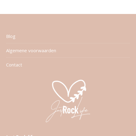
Blog
Algemene voorwaarden
Contact