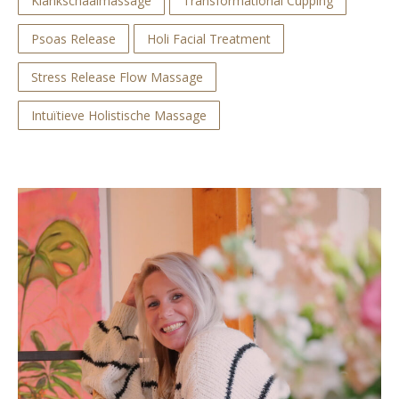
Klankschaalmassage
Transformational Cupping
Psoas Release
Holi Facial Treatment
Stress Release Flow Massage
Intuïtieve Holistische Massage