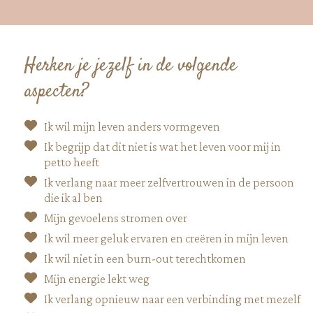
Herken je jezelf in de volgende
aspecten?
Ik wil mijn leven anders vormgeven
Ik begrijp dat dit niet is wat het leven voor mij in
petto heeft
Ik verlang naar meer zelfvertrouwen in de persoon
die ik al ben
Mijn gevoelens stromen over
Ik wil meer geluk ervaren en creëren in mijn leven
Ik wil niet in een burn-out terechtkomen
Mijn energie lekt weg
Ik verlang opnieuw naar een verbinding met mezelf