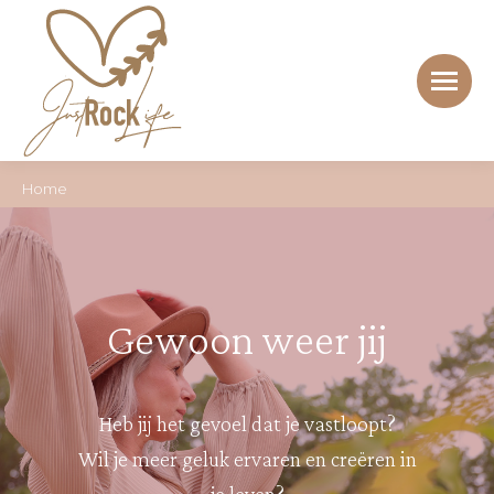
Je bent hier:
Home
Gewoon weer jij
Heb jij het gevoel dat je vastloopt?
Wil je meer geluk ervaren en creëren in