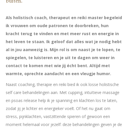
buiten.
Als holistisch coach, therapeut en reiki master begeleid
ik vrouwen om oude patronen te doorbreken, hun
kracht terug te vinden en met meer rust en energie in
het leven te staan. Ik geloof dat alles wat je nodig hebt
al in jou aanwezig is. Mijn rol is om naast je te lopen, te
spiegelen, te luisteren en je uit te dagen om weer in
contact te komen met wie jij écht bent. Altijd met
warmte, oprechte aandacht en een vleugje humor.
Naast coaching, therapie en reiki bied ik ook losse holistische
self care behandelingen aan. Met cupping, intuïtieve massage
en psoas release help ik je spanning en klachten los te laten,
zodat jij je lichter en energieker voelt. Of het nu gaat om
stress, pijnklachten, vastzittende spieren of gewoon een
moment helemaal voor jezelf: deze behandelingen geven je de