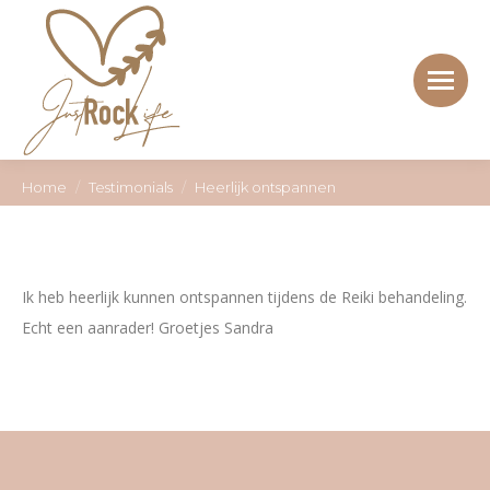
Je bent hier:
Home
Testimonials
Heerlijk ontspannen
Ik heb heerlijk kunnen ontspannen tijdens de Reiki behandeling.
Echt een aanrader! Groetjes Sandra