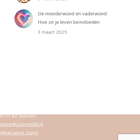
De moederwond en vaderwond:
Hoe ze je leven beïnvloeden
3 maart 2025
Just Rock life
Lianne Herms
Stationsstraat 94
8171 BZ Vaassen
lianne@justrocklife.nl
Whatsappje sturen