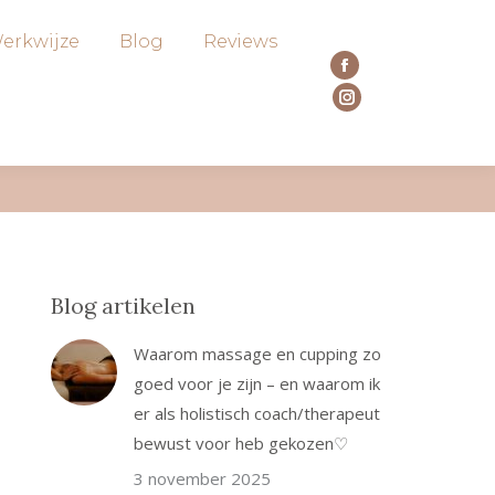
erkwijze
Blog
Reviews
Facebook
page
Instagram
opens
page
in
opens
new
in
window
new
window
Blog artikelen
Waarom massage en cupping zo
goed voor je zijn – en waarom ik
er als holistisch coach/therapeut
bewust voor heb gekozen♡
3 november 2025